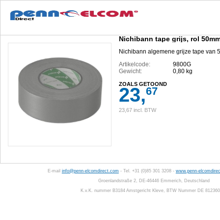
Nichibann tape grijs, rol 50m
Nichibann algemene grijze tape van 
Artikelcode:
9800G
Gewicht:
0,80 kg
ZOALS GETOOND
23,
67
23,67 incl. BTW
E-mail
info@penn-elcomdirect.com
- Tel. +31 (0)85 301 3208 -
www.penn-elcomdirec
Groenlandstraße 2, DE-46446 Emmerich, Deutschland
K.v.K. nummer B3184 Amstgericht Kleve, BTW Nummer DE 81236