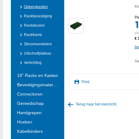
Kl
Opbergkasten
Rackbevestiging
Pe
Rackdeuren
in
Rackframe
€ 
Stroomverdelers
Be
Uitschuifplateau
Aa
Verlichting
19” Racks en Kasten
Print
Bevestigingsmateria..
Connectoren
Gereedschap
Terug naar het overzicht
Handgrepen
Hoeken
Kabelbinders