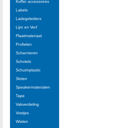
Koffer accessoires
Labels
Ladegeleiders
Lijm en Verf
Plaatmateriaal
Profielen
Scharnieren
Schotels
Schuimplastic
Sloten
Speakermaterialen
Tape
Vakverdeling
Voetjes
Wielen