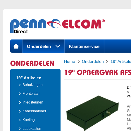
Onderdelen
Klantenservice
Home
Onderdelen
19” Artikel
19" Opbergvak afsluitbaar 2 HE
19” Artikelen
Behuizingen
Di
sl
Frontplaten
va
Inlegsteunen
Ar
Ge
Kabeldoorvoer
Me
Ma
Koeling
Ho
Af
Ladekasten