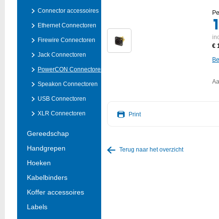
Connector accessoires
Pe
Ethernet Connectoren
in
Firewire Connectoren
€ 
Jack Connectoren
Be
PowerCON Connectoren
Aa
Speakon Connectoren
USB Connectoren
XLR Connectoren
Print
Gereedschap
Handgrepen
Terug naar het overzicht
Hoeken
Kabelbinders
Koffer accessoires
Labels