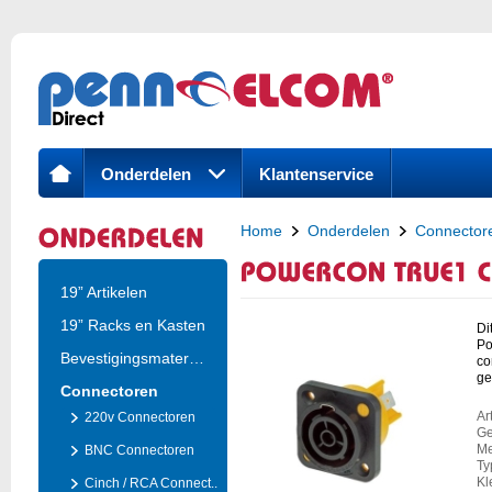
Onderdelen
Klantenservice
Home
Onderdelen
Connector
PowerCON True1 Chassis Female
19” Artikelen
19” Racks en Kasten
Di
Po
Bevestigingsmateria..
co
ge
Connectoren
Ar
220v Connectoren
Ge
Me
BNC Connectoren
Ty
Kl
Cinch / RCA Connect..