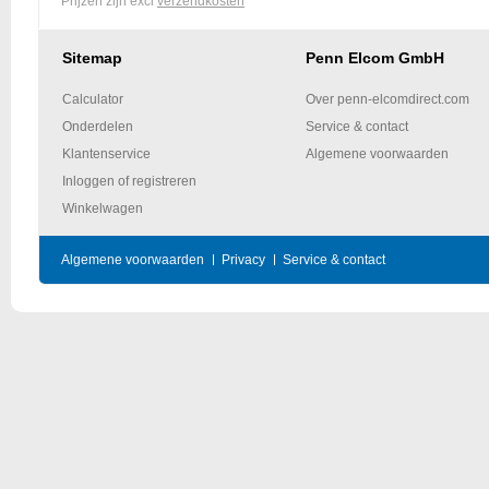
Prijzen zijn excl
verzendkosten
Sitemap
Penn Elcom GmbH
Calculator
Over penn-elcomdirect.com
Onderdelen
Service & contact
Klantenservice
Algemene voorwaarden
Inloggen of registreren
Winkelwagen
Algemene voorwaarden
Privacy
Service & contact