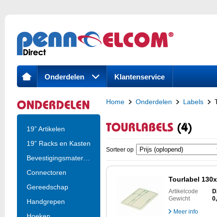
Onderdelen
Klantenservice
Home
Onderdelen
Labels
19” Artikelen
19” Racks en Kasten
Sorteer op
Bevestigingsmateria..
Connectoren
Tourlabel 130
Gereedschap
Artikelcode
D
Gewicht
0
Handgrepen
Meer info
Hoeken