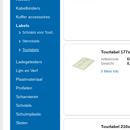
Kabelbinders
Koffer accessoires
Labels
Schotels voor Tourl..
Stencilsets
Tourlabels
Tourlabel 177
Artikelcode
D
Ladegeleiders
Gewicht
0
Lijm en Verf
Meer info
Plaatmateriaal
Profielen
Scharnieren
Schotels
Schuimplastic
Sloten
Tourlabel 210